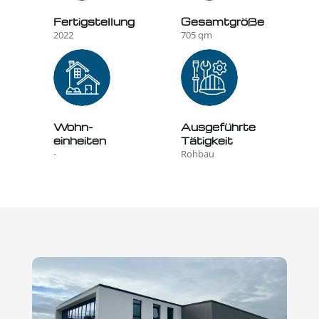
Fertig­­stellung
Gesamt­­größe
2022
705 qm
Wohn­­
Aus­geführte
einheiten
Tätigkeit
-
Rohbau