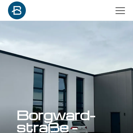
Borgward­
straße -