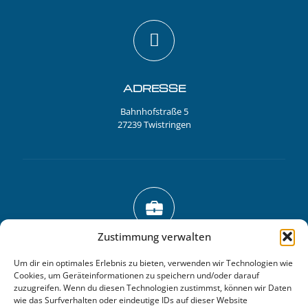
ADRESSE
Bahnhofstraße 5
27239 Twistringen
Zustimmung verwalten
RECHTLICHES
Um dir ein optimales Erlebnis zu bieten, verwenden wir Technologien wie
Cookies, um Geräteinformationen zu speichern und/oder darauf
Impressum
zuzugreifen. Wenn du diesen Technologien zustimmst, können wir Daten
Datenschutz
wie das Surfverhalten oder eindeutige IDs auf dieser Website
Cookie-Richtlinie (EU)