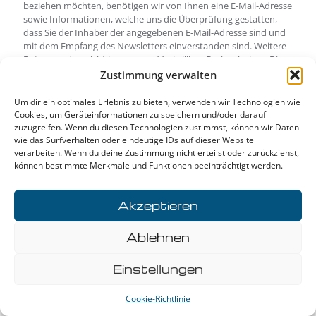
beziehen möchten, benötigen wir von Ihnen eine E-Mail-Adresse
sowie Informationen, welche uns die Überprüfung gestatten,
dass Sie der Inhaber der angegebenen E-Mail-Adresse sind und
mit dem Empfang des Newsletters einverstanden sind. Weitere
Daten werden nicht bzw. nur auf freiwilliger Basis erhoben. Diese
Daten verwenden wir ausschließlich für den Versand der
Zustimmung verwalten
angeforderten Informationen und geben diese nicht an Dritte
weiter.
Um dir ein optimales Erlebnis zu bieten, verwenden wir Technologien wie
Cookies, um Geräteinformationen zu speichern und/oder darauf
Die Verarbeitung der in das Newsletteranmeldeformular
zuzugreifen. Wenn du diesen Technologien zustimmst, können wir Daten
eingegebenen Daten erfolgt ausschließlich auf Grundlage Ihrer
wie das Surfverhalten oder eindeutige IDs auf dieser Website
Einwilligung (Art. 6 Abs. 1 lit. a DSGVO). Die erteilte Einwilligung
verarbeiten. Wenn du deine Zustimmung nicht erteilst oder zurückziehst,
zur Speicherung der Daten, der E-Mail-Adresse sowie deren
können bestimmte Merkmale und Funktionen beeinträchtigt werden.
Nutzung zum Versand des Newsletters können Sie jederzeit
widerrufen, etwa über den „Austragen“-Link im Newsletter. Die
Rechtmäßigkeit der bereits erfolgten
Akzeptieren
Datenverarbeitungsvorgänge bleibt vom Widerruf unberührt.
Ablehnen
Die von Ihnen zum Zwecke des Newsletter-Bezugs bei uns
hinterlegten Daten werden von uns bis zu Ihrer Austragung aus
Einstellungen
dem Newsletter bei uns bzw. dem Newsletterdiensteanbieter
gespeichert und nach der Abbestellung des Newsletters oder
nach Zweckfortfall aus der Newsletterverteilerliste gelöscht. Wir
Cookie-Richtlinie
behalten uns vor, E-Mail-Adressen aus unserem