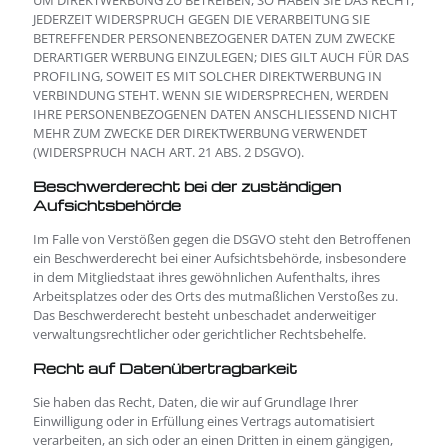
UM DIREKTWERBUNG ZU BETREIBEN, SO HABEN SIE DAS RECHT,
JEDERZEIT WIDERSPRUCH GEGEN DIE VERARBEITUNG SIE
BETREFFENDER PERSONENBEZOGENER DATEN ZUM ZWECKE
DERARTIGER WERBUNG EINZULEGEN; DIES GILT AUCH FÜR DAS
PROFILING, SOWEIT ES MIT SOLCHER DIREKTWERBUNG IN
VERBINDUNG STEHT. WENN SIE WIDERSPRECHEN, WERDEN
IHRE PERSONENBEZOGENEN DATEN ANSCHLIESSEND NICHT
MEHR ZUM ZWECKE DER DIREKTWERBUNG VERWENDET
(WIDERSPRUCH NACH ART. 21 ABS. 2 DSGVO).
Beschwerde­recht bei der zuständigen
Aufsichts­behörde
Im Falle von Verstößen gegen die DSGVO steht den Betroffenen
ein Beschwerderecht bei einer Aufsichtsbehörde, insbesondere
in dem Mitgliedstaat ihres gewöhnlichen Aufenthalts, ihres
Arbeitsplatzes oder des Orts des mutmaßlichen Verstoßes zu.
Das Beschwerderecht besteht unbeschadet anderweitiger
verwaltungsrechtlicher oder gerichtlicher Rechtsbehelfe.
Recht auf Daten­übertrag­barkeit
Sie haben das Recht, Daten, die wir auf Grundlage Ihrer
Einwilligung oder in Erfüllung eines Vertrags automatisiert
verarbeiten, an sich oder an einen Dritten in einem gängigen,